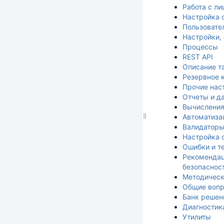
Работа с л
Настройка 
Пользовате
Настройки,
Процессы
REST API
Описание т
Резервное 
Прочие нас
Отчеты и д
Вычислени
Автоматиза
Валидатор
Настройка 
Ошибки и т
Рекомендац
безопаснос
Методическ
Общие воп
Банк решен
Диагностик
Утилиты