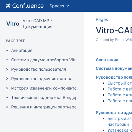
Spaces
Pages
Vitro-CAD MP -
Документация
Vitro-CA
Created by
Portal Writ
PAGE TREE
Аннотация
Аннотация
Система документооборота Vitro-CAD (версия MP)
Система докумен
Руководство пользователя
Руководство пол
Руководство администратора
Быстрый ст
История изменений компонентов системы
Работа с в
Работа с к
Техническая поддержка Вендора
Работа с п
Решения и интеграции партнеров на платформе Vitro-CAD
Руководство ад
Быстрый за
настройки
Установка 