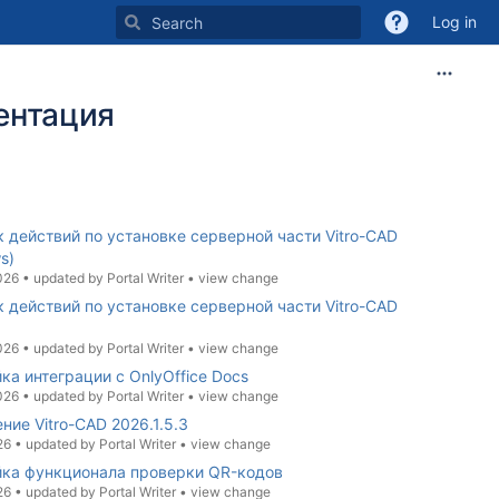
Log in
ментация
 действий по установке серверной части Vitro-CAD
s)
026
•
updated by
Portal Writer
•
view change
 действий по установке серверной части Vitro-CAD
026
•
updated by
Portal Writer
•
view change
ка интеграции с OnlyOffice Docs
026
•
updated by
Portal Writer
•
view change
ние Vitro-CAD 2026.1.5.3
26
•
updated by
Portal Writer
•
view change
ка функционала проверки QR-кодов
26
•
updated by
Portal Writer
•
view change