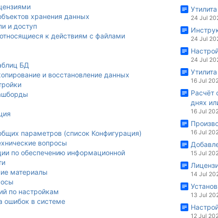
ицензиями
Утилита
объектов хранения данных
24 Jul 20
ли и доступ
Инструк
 относящиеся к действиям с файлами
24 Jul 20
Настрой
24 Jul 20
аблиц БД
Утилита
копирование и восстановление данных
16 Jul 20
тройки
Расчёт 
ашборды
днях ил
я
16 Jul 20
ция
ы
Произв
16 Jul 20
общих параметров (список Конфигурация)
ехнические вопросы
Добавле
ии по обеспечению информационной
15 Jul 20
ти
Лиценз
ие материалы
14 Jul 20
росы
Установ
ий по настройкам
13 Jul 20
а ошибок в системе
Настрой
12 Jul 20