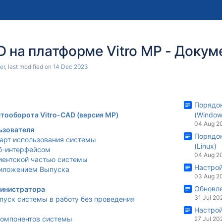
D на платформе Vitro MP - Доку
er
, last modified on
14 Dec 2023
Порядок
тооборота Vitro-CAD (версия MP)
(Window
04 Aug 2
ьзователя
Порядок
арт использования системы
(Linux)
еб-интерфейсом
04 Aug 2
лиентской частью системы
Настрой
риложением Выпуска
03 Aug 2
Обновле
министратора
31 Jul 20
пуск системы в работу без проведения
Настрой
компонентов системы
27 Jul 20