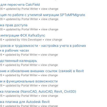
 для пересчета CalcField
26
•
updated by
Portal Writer
•
view change
ция по работе с утилитой миграции SPToMPMigrate
26
•
updated by
Portal Writer
•
view change
ка прав доступа
26
•
updated by
Portal Writer
•
view change
 интеграции ФСК KafkaSync
26
•
updated by
Vitro Developer
•
view change
сроков и трудоемкости - настройка учета в рабочих
и в рабочих часах
26
•
updated by
Portal Writer
•
view change
одственный календарь
26
•
updated by
Portal Writer
•
view change
ние и обновление внешних ссылок (связей) в Revit
26
•
updated by
Portal Writer
•
view change
ии и функциональные возможности
26
•
updated by
Portal Writer
•
view change
ка плагинов (NanoCAD, AutoCAD, Revit, Civil3D)
26
•
updated by
Portal Writer
•
view change
ка плагина для Autodesk Revit
26
•
updated by
Portal Writer
•
view change